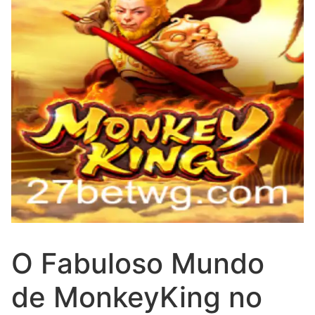
O Fabuloso Mundo
de MonkeyKing no