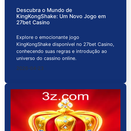
Descubra o Mundo de
KingKongShake: Um Novo Jogo em
27bet Casino
Explore o emocionante jogo
KingKongShake disponível no 27bet Casino,
conhecendo suas regras e introdução ao
universo do cassino online.
2026-04-23