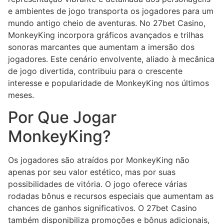
e ambientes de jogo transporta os jogadores para um
mundo antigo cheio de aventuras. No 27bet Casino,
MonkeyKing incorpora gráficos avançados e trilhas
sonoras marcantes que aumentam a imersão dos
jogadores. Este cenário envolvente, aliado à mecânica
de jogo divertida, contribuiu para o crescente
interesse e popularidade de MonkeyKing nos últimos
meses.
Por Que Jogar
MonkeyKing?
Os jogadores são atraídos por MonkeyKing não
apenas por seu valor estético, mas por suas
possibilidades de vitória. O jogo oferece várias
rodadas bônus e recursos especiais que aumentam as
chances de ganhos significativos. O 27bet Casino
também disponibiliza promoções e bônus adicionais,