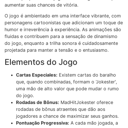
aumentar suas chances de vitória.
O jogo é ambientado em uma interface vibrante, com
personagens cartoonistas que adicionam um toque de
humor e irreverência à experiência. As animações são
fluidas e contribuem para a sensação de dinamismo
do jogo, enquanto a trilha sonora é cuidadosamente
projetada para manter a tensão e o entusiasmo.
Elementos do Jogo
Cartas Especiales:
Existem cartas do baralho
que, quando combinadas, formam o 'Jokester',
uma mão de alto valor que pode mudar o rumo
do jogo.
Rodadas de Bônus:
MadHitJokester oferece
rodadas de bônus atraentes que dão aos
jogadores a chance de maximizar seus ganhos.
Pontuação Progressiva:
A cada mão jogada, a