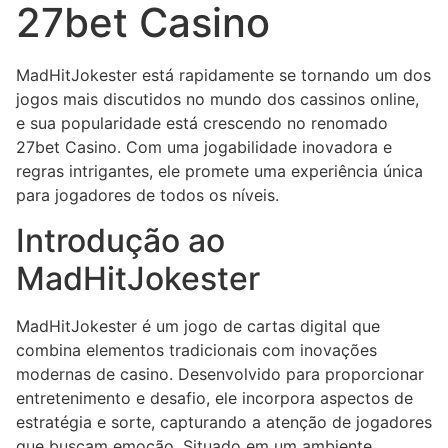
27bet Casino
MadHitJokester está rapidamente se tornando um dos
jogos mais discutidos no mundo dos cassinos online,
e sua popularidade está crescendo no renomado
27bet Casino. Com uma jogabilidade inovadora e
regras intrigantes, ele promete uma experiência única
para jogadores de todos os níveis.
Introdução ao
MadHitJokester
MadHitJokester é um jogo de cartas digital que
combina elementos tradicionais com inovações
modernas de casino. Desenvolvido para proporcionar
entretenimento e desafio, ele incorpora aspectos de
estratégia e sorte, capturando a atenção de jogadores
que buscam emoção. Situado em um ambiente