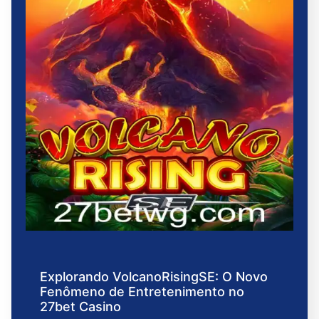
Explorando VolcanoRisingSE: O Novo
Fenômeno de Entretenimento no
27bet Casino