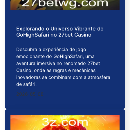
Explorando o Universo Vibrante do
GoHighSafari no 27bet Casino
Descubra a experiência de jogo
emocionante do GoHighSafari, uma
aventura imersiva no renomado 27bet
Casino, onde as regras e mecânicas
inovadoras se combinam com a atmosfera
de safári.
2026-05-08