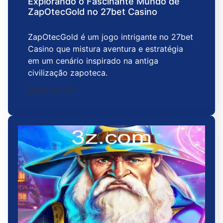
Explorando o Fascinante Mundo de
ZapOtecGold no 27bet Casino
ZapOtecGold é um jogo intrigante no 27bet
Casino que mistura aventura e estratégia
em um cenário inspirado na antiga
civilização zapoteca.
2026-05-01