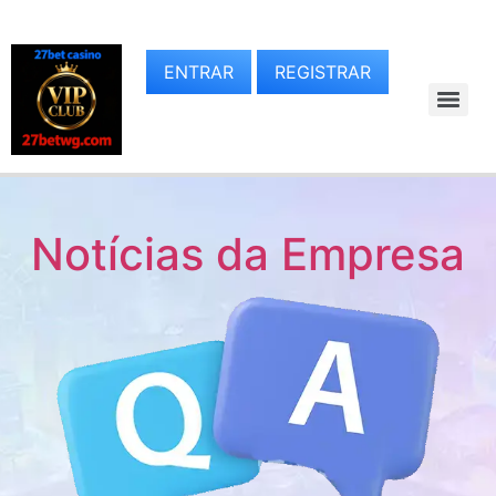
ENTRAR
REGISTRAR
Notícias da Empresa