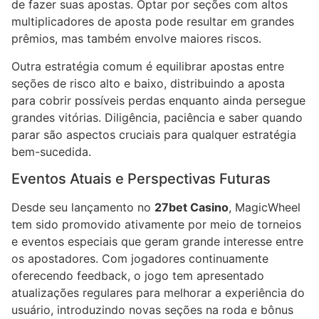
de fazer suas apostas. Optar por seções com altos
multiplicadores de aposta pode resultar em grandes
prêmios, mas também envolve maiores riscos.
Outra estratégia comum é equilibrar apostas entre
seções de risco alto e baixo, distribuindo a aposta
para cobrir possíveis perdas enquanto ainda persegue
grandes vitórias. Diligência, paciência e saber quando
parar são aspectos cruciais para qualquer estratégia
bem-sucedida.
Eventos Atuais e Perspectivas Futuras
Desde seu lançamento no
27bet Casino
, MagicWheel
tem sido promovido ativamente por meio de torneios
e eventos especiais que geram grande interesse entre
os apostadores. Com jogadores continuamente
oferecendo feedback, o jogo tem apresentado
atualizações regulares para melhorar a experiência do
usuário, introduzindo novas seções na roda e bônus