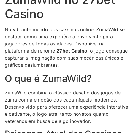
Casino
No vibrante mundo dos cassinos online, ZumaWild se
destaca como uma experiência envolvente para
jogadores de todas as idades. Disponível na
plataforma de renome
27bet Casino
, o jogo consegue
capturar a imaginação com suas mecânicas únicas e
gráficos deslumbrantes.
O que é ZumaWild?
ZumaWild combina o clássico desafio dos jogos de
zuma com a emoção dos caça-níqueis modernos.
Desenvolvido para oferecer uma experiência interativa
e cativante, o jogo atrai tanto novatos quanto
veteranos em busca de algo inovador.