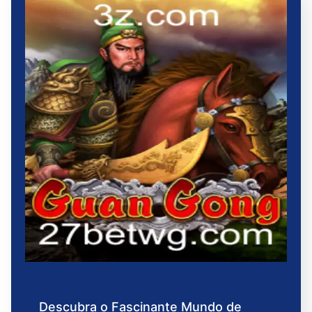
Descubra o Fascinante Mundo de