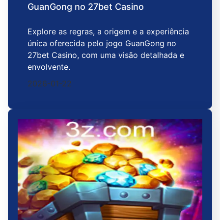
GuanGong no 27bet Casino
Explore as regras, a origem e a experiência
única oferecida pelo jogo GuanGong no
27bet Casino, com uma visão detalhada e
envolvente.
2026-01-22