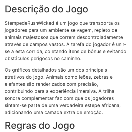
Descrição do Jogo
StempedeRushWicked é um jogo que transporta os
jogadores para um ambiente selvagem, repleto de
animais majestosos que correm descontroladamente
através de campos vastos. A tarefa do jogador é unir-
se a esta corrida, coletando itens de bônus e evitando
obstáculos perigosos no caminho.
Os gráficos detalhados são um dos principais
atrativos do jogo. Animais como leões, zebras e
elefantes são renderizados com precisão,
contribuindo para a experiência imersiva. A trilha
sonora complementar faz com que os jogadores
sintam-se parte de uma verdadeira estepe africana,
adicionando uma camada extra de emoção.
Regras do Jogo