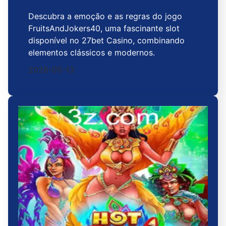
Descubra a emoção e as regras do jogo
FruitsAndJokers40, uma fascinante slot
disponível no 27bet Casino, combinando
elementos clássicos e modernos.
2026-05-13