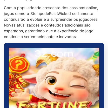
Com a popularidade crescente dos cassinos online,
jogos como o StempedeRushWicked certamente
continuarão a evoluir e a surpreender os jogadores.
Novas atualizações e conteúdos adicionais são
esperados, garantindo que a experiência de jogo
continue a ser emocionante e inovadora.