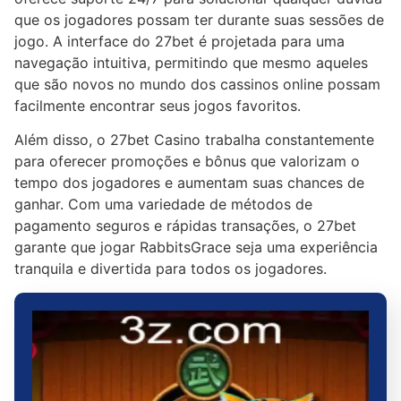
que os jogadores possam ter durante suas sessões de
jogo. A interface do 27bet é projetada para uma
navegação intuitiva, permitindo que mesmo aqueles
que são novos no mundo dos cassinos online possam
facilmente encontrar seus jogos favoritos.
Além disso, o 27bet Casino trabalha constantemente
para oferecer promoções e bônus que valorizam o
tempo dos jogadores e aumentam suas chances de
ganhar. Com uma variedade de métodos de
pagamento seguros e rápidas transações, o 27bet
garante que jogar RabbitsGrace seja uma experiência
tranquila e divertida para todos os jogadores.