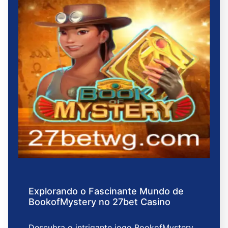
Explorando o Fascinante Mundo de
BookofMystery no 27bet Casino
Descubra o intrigante jogo BookofMystery