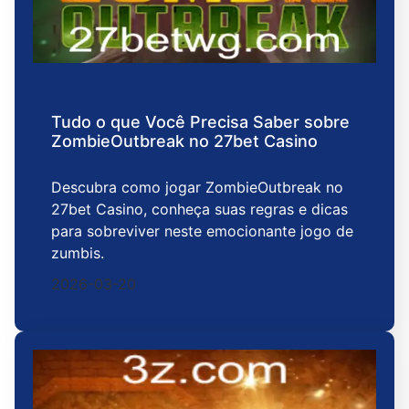
Tudo o que Você Precisa Saber sobre
ZombieOutbreak no 27bet Casino
Descubra como jogar ZombieOutbreak no
27bet Casino, conheça suas regras e dicas
para sobreviver neste emocionante jogo de
zumbis.
2026-03-20