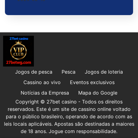
Jogos de pesca
Pesca
Jogos de loteria
Cassino ao vivo
Eventos exclusivos
Notícias da Empresa
Mapa do Google
Copyright © 27bet casino - Todos os direitos
reservados. Este é um site de cassino online voltado
para o público brasileiro, operando de acordo com as
leis locais aplicáveis. Apostas são destinadas a maiores
de 18 anos. Jogue com responsabilidade.