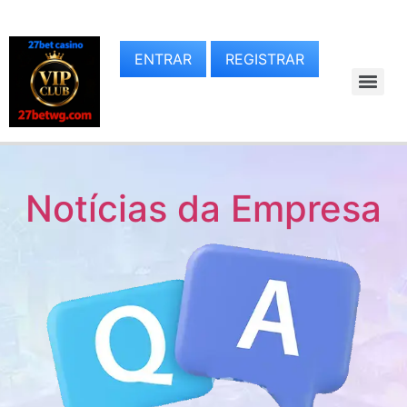
ENTRAR
REGISTRAR
Notícias da Empresa