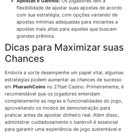
Apostas e Ganhos:
Os jogadores têm a
flexibilidade de ajustar suas apostas de acordo
com sua estratégia, com opções variando de
apostas mínimas adequadas para iniciantes a
apostas mais altas para aqueles que buscam
grandes prêmios.
Dicas para Maximizar suas
Chances
Embora a sorte desempenhe um papel vital, algumas
estratégias podem aumentar as chances de sucesso
em
PharaohCoins
no 27bet Casino. Primeiramente, é
recomendável que os jogadores entendam
completamente as regras e funcionalidades do jogo,
aproveitando os modos de demonstração para
praticar antes de apostar dinheiro real. Além disso,
administrar cuidadosamente o bankroll é essencial
para garantir uma experiência de jogo sustentável e