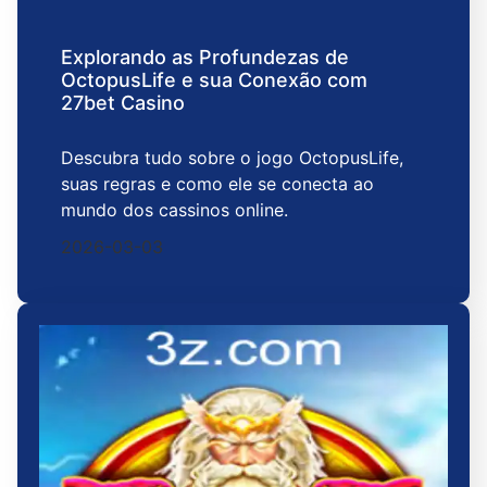
Explorando as Profundezas de
OctopusLife e sua Conexão com
27bet Casino
Descubra tudo sobre o jogo OctopusLife,
suas regras e como ele se conecta ao
mundo dos cassinos online.
2026-03-03