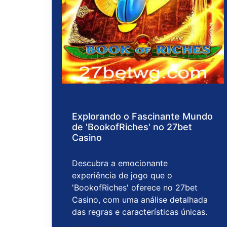
Explorando o Fascinante Mundo
de 'BookofRiches' no 27bet
Casino
Descubra a emocionante
experiência de jogo que o
'BookofRiches' oferece no 27bet
Casino, com uma análise detalhada
das regras e características únicas.