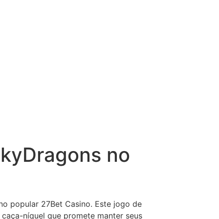
ckyDragons no
o popular 27Bet Casino. Este jogo de
e caça-níquel que promete manter seus