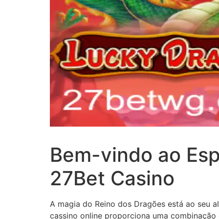
Bem-vindo ao Esp
27Bet Casino
A magia do Reino dos Dragões está ao seu a
cassino online proporciona uma combinação c