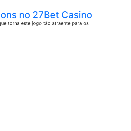
ons no 27Bet Casino
ue torna este jogo tão atraente para os