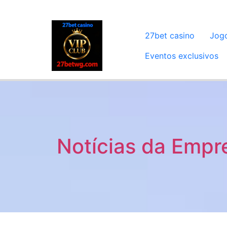
27bet casino
Jog
Eventos exclusivos
Notícias da Empr