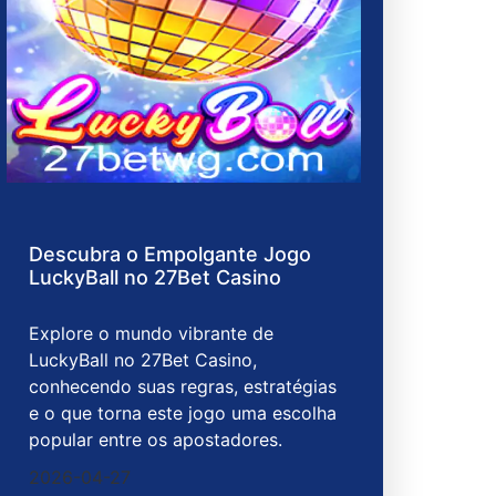
Descubra o Empolgante Jogo
LuckyBall no 27Bet Casino
Explore o mundo vibrante de
LuckyBall no 27Bet Casino,
conhecendo suas regras, estratégias
e o que torna este jogo uma escolha
popular entre os apostadores.
2026-04-27