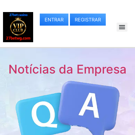
ENTRAR
REGISTRAR
Notícias da Empresa