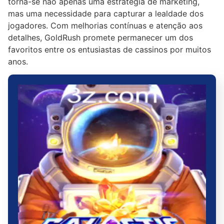
torna-se não apenas uma estratégia de marketing,
mas uma necessidade para capturar a lealdade dos
jogadores. Com melhorias contínuas e atenção aos
detalhes, GoldRush promete permanecer um dos
favoritos entre os entusiastas de cassinos por muitos
anos.