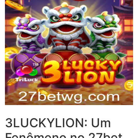
3LUCKYLION: Um
Fenômeno no 27bet