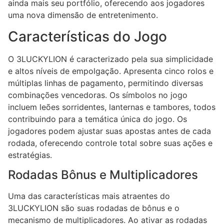
ainda mais seu portfólio, oferecendo aos jogadores
uma nova dimensão de entretenimento.
Características do Jogo
O 3LUCKYLION é caracterizado pela sua simplicidade
e altos níveis de empolgação. Apresenta cinco rolos e
múltiplas linhas de pagamento, permitindo diversas
combinações vencedoras. Os símbolos no jogo
incluem leões sorridentes, lanternas e tambores, todos
contribuindo para a temática única do jogo. Os
jogadores podem ajustar suas apostas antes de cada
rodada, oferecendo controle total sobre suas ações e
estratégias.
Rodadas Bônus e Multiplicadores
Uma das características mais atraentes do
3LUCKYLION são suas rodadas de bônus e o
mecanismo de multiplicadores. Ao ativar as rodadas